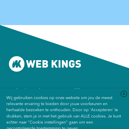
Web-Kings.nl • Het persoonlijkste
X
internetbureau van Amsterdam.
Wij gebruiken cookies op onze website om jou de meest
relevante ervaring te bieden door jouw voorkeuren en
Warmoesstraat 149-151
herhaalde bezoeken te onthouden. Door op 'Accepteren' te
1012 JC • Amsterdam
drukken, stem je in met het gebruik van ALLE cookies. Je kunt
06 51 60 95 16
echter naar "Cookie instellingen" gaan om een
gecontroleerde toestemming te geven.