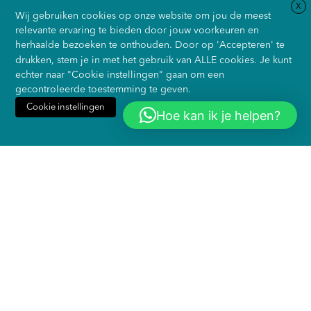
X
Wij gebruiken cookies op onze website om jou de meest
relevante ervaring te bieden door jouw voorkeuren en
herhaalde bezoeken te onthouden. Door op 'Accepteren' te
“
Wij geloven in goede,
drukken, stem je in met het gebruik van ALLE cookies. Je kunt
echter naar "Cookie instellingen" gaan om een
langdurige
gecontroleerde toestemming te geven.
Cookie instellingen
samenwerkingen waarin
Hoe kan ik je helpen?
Accepteren
Weiger alles
wij alles op alles zetten
om jouw bedrijf te
versterken en verder te
brengen
“
Neem contact met ons op