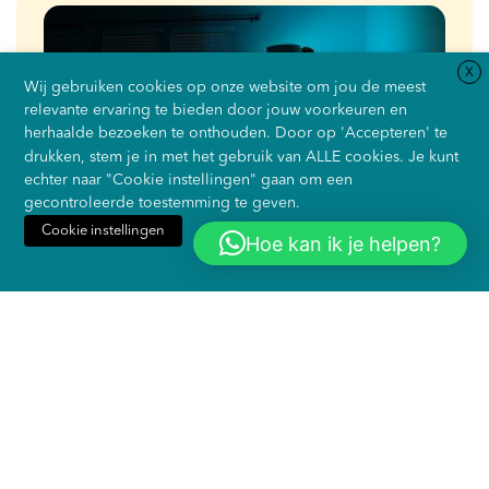
X
Wij gebruiken cookies op onze website om jou de meest
relevante ervaring te bieden door jouw voorkeuren en
herhaalde bezoeken te onthouden. Door op 'Accepteren' te
drukken, stem je in met het gebruik van ALLE cookies. Je kunt
echter naar "Cookie instellingen" gaan om een
gecontroleerde toestemming te geven.
Cookie instellingen
Hoe kan ik je helpen?
Accepteren
Weiger alles
Website gehackt, wat is hieraan te
doen?
25 November 2024
cybersecurity
,
websiteonderhoud
Voorkomen is beter dan genezen. Voorkom dat
jouw website gehackt word door periodiek
preventief onderhoud…