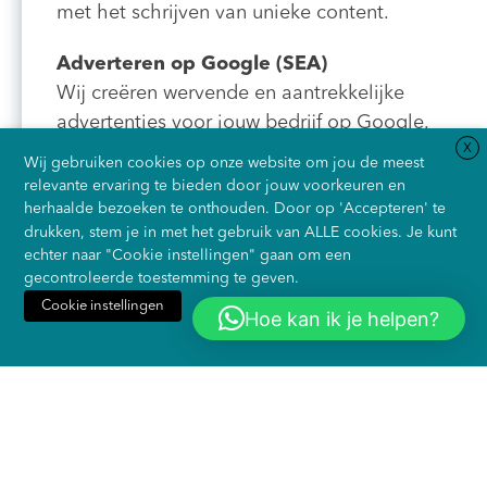
met het schrijven van unieke content.
Adverteren op Google (SEA)
Wij creëren wervende en aantrekkelijke
advertenties voor jouw bedrijf op Google.
X
Wij gebruiken cookies op onze website om jou de meest
Adverteren op social media
relevante ervaring te bieden door jouw voorkeuren en
Wij maken unieke campagnes in Facebook,
herhaalde bezoeken te onthouden. Door op 'Accepteren' te
Instagram en LinkedIn die zorgen voor meer
drukken, stem je in met het gebruik van ALLE cookies. Je kunt
echter naar "Cookie instellingen" gaan om een
merkbekendheid en klanten.
gecontroleerde toestemming te geven.
Cookie instellingen
Optimaliseren van landingspagina’s
Hoe kan ik je helpen?
Accepteren
Weiger alles
Klanten die op jouw advertenties klikken,
willen snel van de juiste informatie worden
voorzien. Wij zorgen voor effectieve
aanmeldpagina’s s waarbij de klant zo snel
mogelijk in contact kan komen met jouw