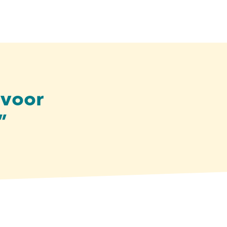
 voor
”