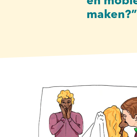
en mobie
maken?”