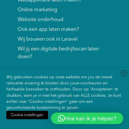
Webapplicatie laten maken?
Online marketing
Website onderhoud
Ook een app laten maken?
Wij bouwen ook in Laravel
Wil jij een digitale bedrijfsscan laten
doen?
X
Wij gebruiken cookies op onze website om jou de meest
relevante ervaring te bieden door jouw voorkeuren en
herhaalde bezoeken te onthouden. Door op 'Accepteren' te
drukken, stem je in met het gebruik van ALLE cookies. Je kunt
echter naar "Cookie instellingen" gaan om een
gecontroleerde toestemming te geven.
Cookie instellingen
Onze Algemene
Privacybeleid
Cookie
Sitemap
Hoe kan ik je helpen?
Accepteren
Weiger alles
Voorwaarden
Policy