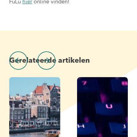
FuLu
hier
online vinden!
Gerelateerde artikelen