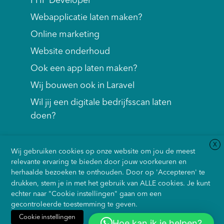
PHP Developer
Webapplicatie laten maken?
Online marketing
Website onderhoud
Ook een app laten maken?
Wij bouwen ook in Laravel
Wil jij een digitale bedrijfsscan laten
doen?
X
Wij gebruiken cookies op onze website om jou de meest
relevante ervaring te bieden door jouw voorkeuren en
herhaalde bezoeken te onthouden. Door op 'Accepteren' te
drukken, stem je in met het gebruik van ALLE cookies. Je kunt
echter naar "Cookie instellingen" gaan om een
gecontroleerde toestemming te geven.
Cookie instellingen
Onze Algemene
Privacybeleid
Cookie
Sitemap
Hoe kan ik je helpen?
Accepteren
Weiger alles