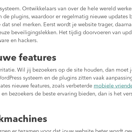
systeem. Ontwikkelaars van over de hele wereld werke
 de plugins, waardoor er regelmatig nieuwe updates bes
je dat snel merken. Eerst wordt je website trager, daar
ieuze beveiligingslekken. Het tijdig doorvoeren van upda
are en hackers.
uwe features
ritatie. Wil jij bezoekers op de site houden, dan moet 
WordPress systeem en de plugins zitten vaak aanpassin
tes nieuwe features, zoals verbeterde
mobiele vriende
n en bezoekers de beste ervaring bieden, dan is het v
ekmachines
rgen er tezamen voor dat jouw website beter wordt g