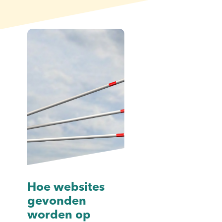
Hoe websites
Wat is sche
gevonden
markup en 
worden op
doet het vo